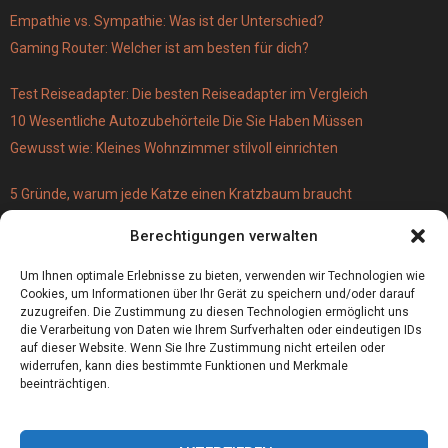
Empathie vs. Sympathie: Was ist der Unterschied?
Gaming Router: Welcher ist am besten für dich?
Test Reiseadapter: Die besten Reiseadapter im Vergleich
10 Wesentliche Autozubehörteile Die Sie Haben Müssen
Gewusst wie: Kleines Wohnzimmer stilvoll einrichten
5 Gründe, warum jede Katze einen Kratzbaum braucht
Türschloss für 19 Euro – versus Profi-Schließzylinder
Berechtigungen verwalten
(einbruchsicher)
Bestecktaschen bedrucken
Um Ihnen optimale Erlebnisse zu bieten, verwenden wir Technologien wie
Cookies, um Informationen über Ihr Gerät zu speichern und/oder darauf
zuzugreifen. Die Zustimmung zu diesen Technologien ermöglicht uns
die Verarbeitung von Daten wie Ihrem Surfverhalten oder eindeutigen IDs
auf dieser Website. Wenn Sie Ihre Zustimmung nicht erteilen oder
widerrufen, kann dies bestimmte Funktionen und Merkmale
beeinträchtigen.