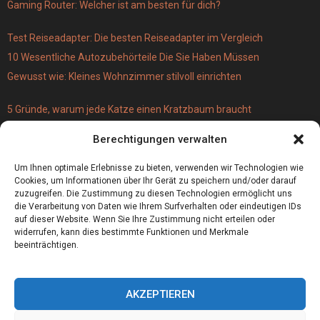
Gaming Router: Welcher ist am besten für dich?
Test Reiseadapter: Die besten Reiseadapter im Vergleich
10 Wesentliche Autozubehörteile Die Sie Haben Müssen
Gewusst wie: Kleines Wohnzimmer stilvoll einrichten
5 Gründe, warum jede Katze einen Kratzbaum braucht
Türschloss für 19 Euro – versus Profi-Schließzylinder
Berechtigungen verwalten
(einbruchsicher)
Bestecktaschen bedrucken
Um Ihnen optimale Erlebnisse zu bieten, verwenden wir Technologien wie
Cookies, um Informationen über Ihr Gerät zu speichern und/oder darauf
zuzugreifen. Die Zustimmung zu diesen Technologien ermöglicht uns
die Verarbeitung von Daten wie Ihrem Surfverhalten oder eindeutigen IDs
auf dieser Website. Wenn Sie Ihre Zustimmung nicht erteilen oder
widerrufen, kann dies bestimmte Funktionen und Merkmale
beeinträchtigen.
AKZEPTIEREN