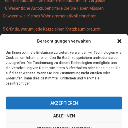
Test Reiseadapter: Die besten Reiseadapter im Vergleich
10 Wesentliche Autozubehörteile Die Sie Haben Müssen
Gewusst wie: Kleines Wohnzimmer stilvoll einrichten
5 Gründe, warum jede Katze einen Kratzbaum braucht
Türschloss für 19 Euro – versus Profi-Schließzylinder
Berechtigungen verwalten
(einbruchsicher)
Bestecktaschen bedrucken
Um Ihnen optimale Erlebnisse zu bieten, verwenden wir Technologien wie
Cookies, um Informationen über Ihr Gerät zu speichern und/oder darauf
zuzugreifen. Die Zustimmung zu diesen Technologien ermöglicht uns
die Verarbeitung von Daten wie Ihrem Surfverhalten oder eindeutigen IDs
auf dieser Website. Wenn Sie Ihre Zustimmung nicht erteilen oder
widerrufen, kann dies bestimmte Funktionen und Merkmale
beeinträchtigen.
AKZEPTIEREN
ABLEHNEN
@2023 - www.Tailorstreet.de. All Right Reserved.