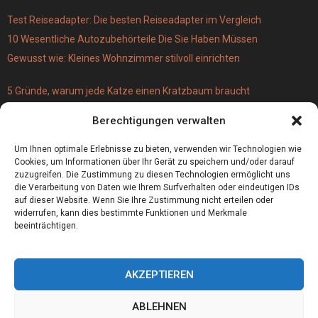
Test Reiseadapter: Die besten Reiseadapter im Vergleich
10 Wesentliche Autozubehörteile Die Sie Haben Müssen
Gewusst wie: Kleines Wohnzimmer stilvoll einrichten
5 Gründe, warum jede Katze einen Kratzbaum braucht
Türschloss für 19 Euro – versus Profi-Schließzylinder
Berechtigungen verwalten
(einbruchsicher)
Bestecktaschen bedrucken
Um Ihnen optimale Erlebnisse zu bieten, verwenden wir Technologien wie
Cookies, um Informationen über Ihr Gerät zu speichern und/oder darauf
zuzugreifen. Die Zustimmung zu diesen Technologien ermöglicht uns
die Verarbeitung von Daten wie Ihrem Surfverhalten oder eindeutigen IDs
auf dieser Website. Wenn Sie Ihre Zustimmung nicht erteilen oder
widerrufen, kann dies bestimmte Funktionen und Merkmale
beeinträchtigen.
AKZEPTIEREN
ABLEHNEN