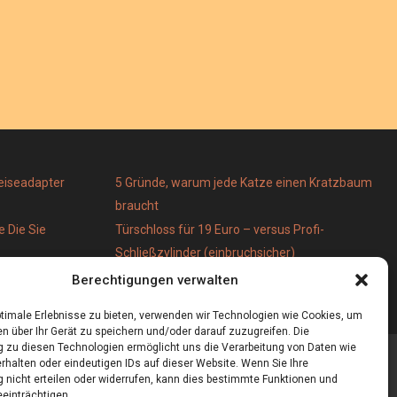
Reiseadapter
5 Gründe, warum jede Katze einen Kratzbaum
braucht
 Die Sie
Türschloss für 19 Euro – versus Profi-
Schließzylinder (einbruchsicher)
 stilvoll
Bestecktaschen bedrucken
Berechtigungen verwalten
timale Erlebnisse zu bieten, verwenden wir Technologien wie Cookies, um
n über Ihr Gerät zu speichern und/oder darauf zuzugreifen. Die
zu diesen Technologien ermöglicht uns die Verarbeitung von Daten wie
rhalten oder eindeutigen IDs auf dieser Website. Wenn Sie Ihre
nicht erteilen oder widerrufen, kann dies bestimmte Funktionen und
einträchtigen.