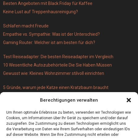
Besten Angeboten mit Black Friday für Kaffee
Keine Lust auf Treppenhausreinigung?
Schlafen macht Freude
Empathie vs. Sympathie: Was ist der Unterschied?
Gaming Router: Welcher ist am besten für dich?
Test Reiseadapter: Die besten Reiseadapter im Vergleich
10 Wesentliche Autozubehörteile Die Sie Haben Müssen
Gewusst wie: Kleines Wohnzimmer stilvoll einrichten
5 Gründe, warum jede Katze einen Kratzbaum braucht
Türschloss für 19 Euro – versus Profi-Schließzylinder
Berechtigungen verwalten
(einbruchsicher)
Bestecktaschen bedrucken
Um Ihnen optimale Erlebnisse zu bieten, verwenden wir Technologien wie
Cookies, um Informationen über Ihr Gerät zu speichern und/oder darauf
zuzugreifen. Die Zustimmung zu diesen Technologien ermöglicht uns
die Verarbeitung von Daten wie Ihrem Surfverhalten oder eindeutigen IDs
auf dieser Website. Wenn Sie Ihre Zustimmung nicht erteilen oder