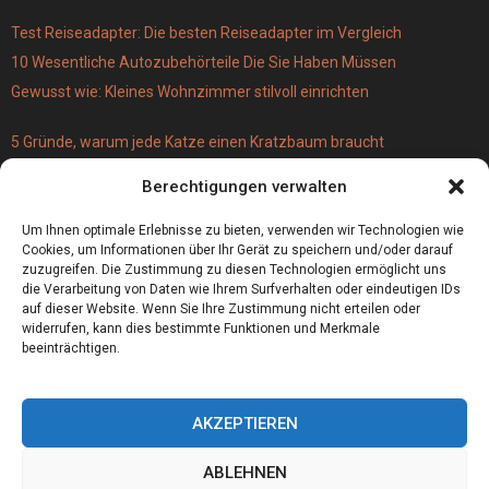
Test Reiseadapter: Die besten Reiseadapter im Vergleich
10 Wesentliche Autozubehörteile Die Sie Haben Müssen
Gewusst wie: Kleines Wohnzimmer stilvoll einrichten
5 Gründe, warum jede Katze einen Kratzbaum braucht
Türschloss für 19 Euro – versus Profi-Schließzylinder
Berechtigungen verwalten
(einbruchsicher)
Bestecktaschen bedrucken
Um Ihnen optimale Erlebnisse zu bieten, verwenden wir Technologien wie
Cookies, um Informationen über Ihr Gerät zu speichern und/oder darauf
zuzugreifen. Die Zustimmung zu diesen Technologien ermöglicht uns
die Verarbeitung von Daten wie Ihrem Surfverhalten oder eindeutigen IDs
auf dieser Website. Wenn Sie Ihre Zustimmung nicht erteilen oder
widerrufen, kann dies bestimmte Funktionen und Merkmale
beeinträchtigen.
AKZEPTIEREN
ABLEHNEN