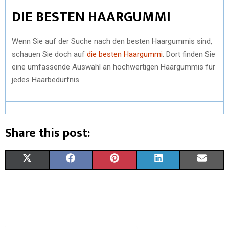
DIE BESTEN HAARGUMMI
Wenn Sie auf der Suche nach den besten Haargummis sind,
schauen Sie doch auf
die besten Haargummi
. Dort finden Sie
eine umfassende Auswahl an hochwertigen Haargummis für
jedes Haarbedürfnis.
Share this post:
S
S
S
S
S
X
F
P
L
E
H
H
H
H
H
(
A
I
I
M
A
A
A
A
A
T
C
N
N
A
R
R
R
R
R
W
E
T
K
I