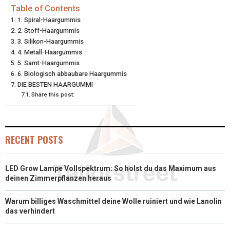
E
E
E
E
E
I
B
E
E
L
Table of Contents
1. Spiral-Haargummis
O
O
O
O
O
T
O
R
D
2. Stoff-Haargummis
N
N
N
N
N
3. Silikon-Haargummis
T
O
E
I
4. Metall-Haargummis
E
K
S
N
5. Samt-Haargummis
6. Biologisch abbaubare Haargummis
R
T
DIE BESTEN HAARGUMMI
Share this post:
)
RECENT POSTS
LED Grow Lampe Vollspektrum: So holst du das Maximum aus
deinen Zimmerpflanzen heraus
Warum billiges Waschmittel deine Wolle ruiniert und wie Lanolin
das verhindert