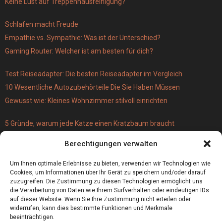
Keine Lust auf Treppenhausreinigung?
Schlafen macht Freude
Empathie vs. Sympathie: Was ist der Unterschied?
Gaming Router: Welcher ist am besten für dich?
Test Reiseadapter: Die besten Reiseadapter im Vergleich
10 Wesentliche Autozubehörteile Die Sie Haben Müssen
Gewusst wie: Kleines Wohnzimmer stilvoll einrichten
5 Gründe, warum jede Katze einen Kratzbaum braucht
Türschloss für 19 Euro – versus Profi-Schließzylinder
Berechtigungen verwalten
(einbruchsicher)
Bestecktaschen bedrucken
Um Ihnen optimale Erlebnisse zu bieten, verwenden wir Technologien wie
Cookies, um Informationen über Ihr Gerät zu speichern und/oder darauf
zuzugreifen. Die Zustimmung zu diesen Technologien ermöglicht uns
die Verarbeitung von Daten wie Ihrem Surfverhalten oder eindeutigen IDs
auf dieser Website. Wenn Sie Ihre Zustimmung nicht erteilen oder
widerrufen, kann dies bestimmte Funktionen und Merkmale
beeinträchtigen.