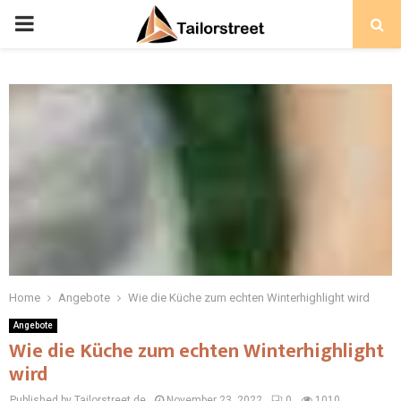
PRIMARY
MENU
Home
Angebote
Wie die Küche zum echten Winterhighlight wird
Angebote
Wie die Küche zum echten Winterhighlight
wird
Published by Tailorstreet.de
November 23, 2022
0
1010