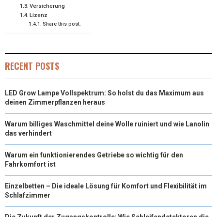
Versicherung
Lizenz
)
Share this post:
RECENT POSTS
LED Grow Lampe Vollspektrum: So holst du das Maximum aus
deinen Zimmerpflanzen heraus
Warum billiges Waschmittel deine Wolle ruiniert und wie Lanolin
das verhindert
Warum ein funktionierendes Getriebe so wichtig für den
Fahrkomfort ist
Einzelbetten – Die ideale Lösung für Komfort und Flexibilität im
Schlafzimmer
Die Zukunft der Zugangskontrolle: Wie Schleifendetektoren die