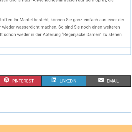
lassen und je nach Anwendungshinweisen auf dem Spray, die
toffen Ihr Mantel besteht, können Sie ganz einfach aus einer der
r wieder wasserdicht machen. So sind Sie noch einen weiteren
t schon wieder in der Abteilung “Regenjacke Damen” zu stehen.
S
S
S
PINTEREST
LINKEDIN
EMAIL
H
H
H
A
A
A
R
R
R
E
E
E