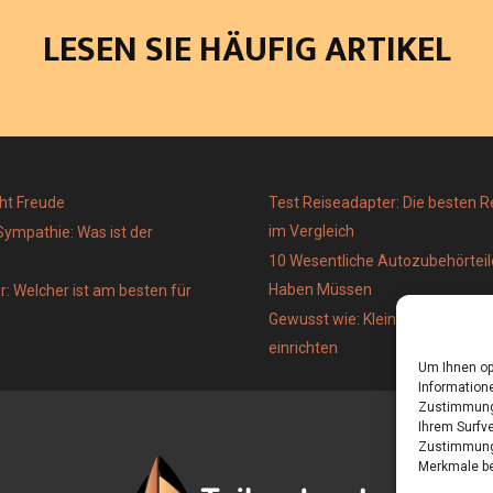
O
O
O
LESEN SIE HÄUFIG ARTIKEL
N
N
N
ht Freude
Test Reiseadapter: Die besten 
im Vergleich
Sympathie: Was ist der
10 Wesentliche Autozubehörteile
Haben Müssen
: Welcher ist am besten für
Gewusst wie: Kleines Wohnzimmer
einrichten
Um Ihnen op
Informatione
Zustimmung 
Ihrem Surfve
Zustimmung 
Merkmale be