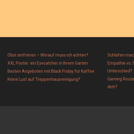
O
O
N
N
Obst einfrieren – Worauf muss ich achten?
Schlafen mac
XXL Poster: ein Eyecatcher in Ihrem Garten
Empathie vs. 
Unterschied?
Besten Angeboten mit Black Friday für Kaffee
Gaming Router
Keine Lust auf Treppenhausreinigung?
dich?