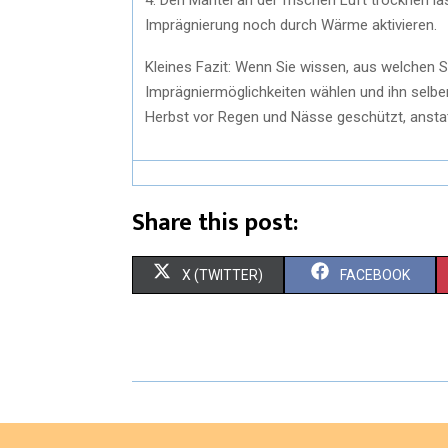
4. Den Mantel an der frischen Luft trocknen 
Imprägnierung noch durch Wärme aktivieren.
Kleines Fazit: Wenn Sie wissen, aus welchen S
Imprägniermöglichkeiten wählen und ihn selbe
Herbst vor Regen und Nässe geschützt, anstat
Share this post:
S
S
X (TWITTER)
FACEBOOK
H
H
A
A
R
R
E
E