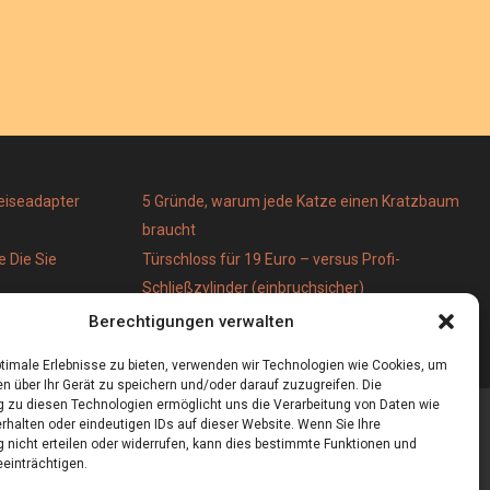
Reiseadapter
5 Gründe, warum jede Katze einen Kratzbaum
braucht
 Die Sie
Türschloss für 19 Euro – versus Profi-
Schließzylinder (einbruchsicher)
 stilvoll
Bestecktaschen bedrucken
Berechtigungen verwalten
timale Erlebnisse zu bieten, verwenden wir Technologien wie Cookies, um
n über Ihr Gerät zu speichern und/oder darauf zuzugreifen. Die
zu diesen Technologien ermöglicht uns die Verarbeitung von Daten wie
rhalten oder eindeutigen IDs auf dieser Website. Wenn Sie Ihre
nicht erteilen oder widerrufen, kann dies bestimmte Funktionen und
einträchtigen.