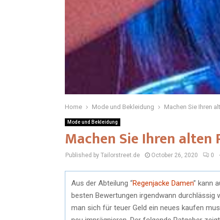
Home
Mode und Bekleidung
Machen Sie Ihren a
Mode und Bekleidung
Machen Sie Ihren alten
Published by Tailorstreet.de
October 26, 2020
0
Aus der Abteilung “
Regenjacke Damen
” kann 
besten Bewertungen irgendwann durchlässig w
man sich für teuer Geld ein neues kaufen mu
neu imprägnieren. Der folgende Ratgeber zeigt