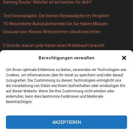
Gaming Router: Welcher ist am besten für dich?
Test Reiseadapter: Die besten Reiseadapter im Vergleich
10 Wesentliche Autozubehörteile Die Sie Haben Müssen
Gewusst wie: Kleines Wohnzimmer stilvoll einrichten
5 Gründe, warum jede Katze einen Kratzbaum braucht
Türschloss für 19 Euro – versus Profi-Schließzylinder
Berechtigungen verwalten
(einbruchsicher)
Bestecktaschen bedrucken
Um Ihnen optimale Erlebnisse zu bieten, verwenden wir Technologien wie
Cookies, um Informationen über Ihr Gerät zu speichern und/oder darauf
zuzugreifen. Die Zustimmung zu diesen Technologien ermöglicht uns
die Verarbeitung von Daten wie Ihrem Surfverhalten oder eindeutigen IDs
auf dieser Website. Wenn Sie Ihre Zustimmung nicht erteilen oder
widerrufen, kann dies bestimmte Funktionen und Merkmale
beeinträchtigen.
AKZEPTIEREN