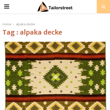
PRIMARY
MENU
Home
alpaka decke
Tag : alpaka decke