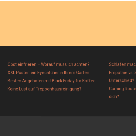
Obst einfrieren – Worauf muss ich achten?
Schlafen mac
XXL Poster: ein Eyecatcher in Ihrem Garten
Empathie vs. 
Unterschied?
Besten Angeboten mit Black Friday für Kaffee
Gaming Router
Keine Lust auf Treppenhausreinigung?
dich?