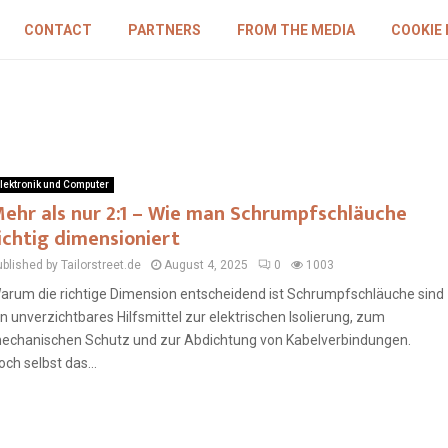
CONTACT
PARTNERS
FROM THE MEDIA
COOKIE 
lektronik und Computer
ehr als nur 2:1 – Wie man Schrumpfschläuche
ichtig dimensioniert
blished by Tailorstreet.de
August 4, 2025
0
1003
arum die richtige Dimension entscheidend ist Schrumpfschläuche sind
in unverzichtbares Hilfsmittel zur elektrischen Isolierung, zum
echanischen Schutz und zur Abdichtung von Kabelverbindungen.
och selbst das...