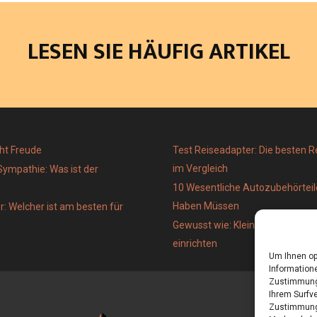
LESEN SIE HÄUFIG ARTIKEL
ht Freude
Test Reiseadapter: Die besten 
im Vergleich
Sympathie: Was ist der
10 Wesentliche Autozubehörteile
Haben Müssen
: Welcher ist am besten für
Gewusst wie: Kleines Wohnzimmer
einrichten
Um Ihnen op
Informatione
Zustimmung 
Ihrem Surfve
Zustimmung 