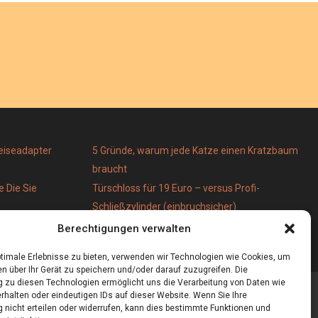
Reiseadapter
5 Gründe, warum jede Katze einen Kratzbaum
braucht
 Die Sie
Türschloss für 19 Euro – versus Profi-
Schließzylinder (einbruchsicher)
 stilvoll
Bestecktaschen bedrucken
Berechtigungen verwalten
timale Erlebnisse zu bieten, verwenden wir Technologien wie Cookies, um
n über Ihr Gerät zu speichern und/oder darauf zuzugreifen. Die
zu diesen Technologien ermöglicht uns die Verarbeitung von Daten wie
rhalten oder eindeutigen IDs auf dieser Website. Wenn Sie Ihre
nicht erteilen oder widerrufen, kann dies bestimmte Funktionen und