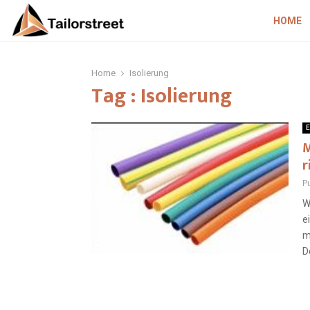
HOME
Home
Isolierung
Tag : Isolierung
E
M
r
Pu
W
e
m
D