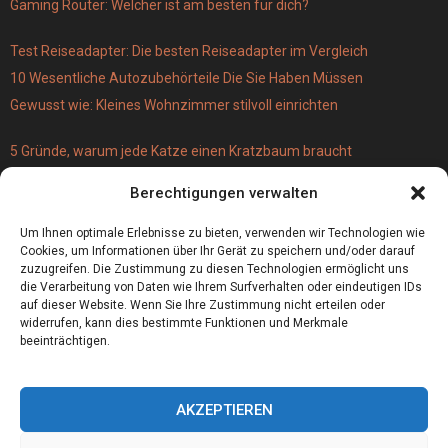
Gaming Router: Welcher ist am besten für dich?
Test Reiseadapter: Die besten Reiseadapter im Vergleich
10 Wesentliche Autozubehörteile Die Sie Haben Müssen
Gewusst wie: Kleines Wohnzimmer stilvoll einrichten
5 Gründe, warum jede Katze einen Kratzbaum braucht
Türschloss für 19 Euro – versus Profi-Schließzylinder
Berechtigungen verwalten
(einbruchsicher)
Bestecktaschen bedrucken
Um Ihnen optimale Erlebnisse zu bieten, verwenden wir Technologien wie
Cookies, um Informationen über Ihr Gerät zu speichern und/oder darauf
zuzugreifen. Die Zustimmung zu diesen Technologien ermöglicht uns
die Verarbeitung von Daten wie Ihrem Surfverhalten oder eindeutigen IDs
auf dieser Website. Wenn Sie Ihre Zustimmung nicht erteilen oder
widerrufen, kann dies bestimmte Funktionen und Merkmale
beeinträchtigen.
AKZEPTIEREN