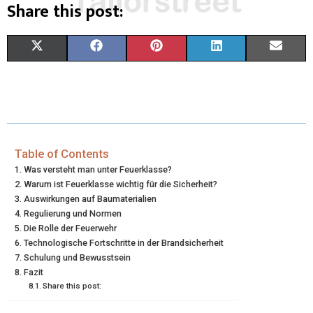
Share this post:
S
S
S
S
S
X
F
P
L
E
H
H
H
H
H
(
A
I
I
M
A
A
A
A
A
T
C
N
N
A
R
R
R
R
R
W
E
T
K
I
E
E
E
E
E
I
B
E
E
L
Table of Contents
Was versteht man unter Feuerklasse?
O
O
O
O
O
T
O
R
D
Warum ist Feuerklasse wichtig für die Sicherheit?
N
N
N
N
N
Auswirkungen auf Baumaterialien
T
O
E
I
Regulierung und Normen
E
K
S
N
Die Rolle der Feuerwehr
Technologische Fortschritte in der Brandsicherheit
R
T
Schulung und Bewusstsein
Fazit
)
Share this post: