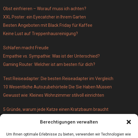
Obst einfrieren – Worauf muss ich achten?
XXL Poster: ein Eyecatcher in Ihrem Garten
Besten Angeboten mit Black Friday für Kaffee
Keine Lust auf Treppenhausreinigung?
Schlafen macht Freude
Empathie vs. Sympathie: Was ist der Unterschied?
Gaming Router: Welcher ist am besten für dich?
Test Reiseadapter: Die besten Reiseadapter im Vergleich
10 Wesentliche Autozubehörteile Die Sie Haben Müssen
Gewusst wie: Kleines Wohnzimmer stilvoll einrichten
5 Gründe, warum jede Katze einen Kratzbaum braucht
Türschloss für 19 Euro – versus Profi-Schließzylinder
Berechtigungen verwalten
(einbruchsicher)
Bestecktaschen bedrucken
Um Ihnen optimale Erlebnisse zu bieten, verwenden wir Technologien wie