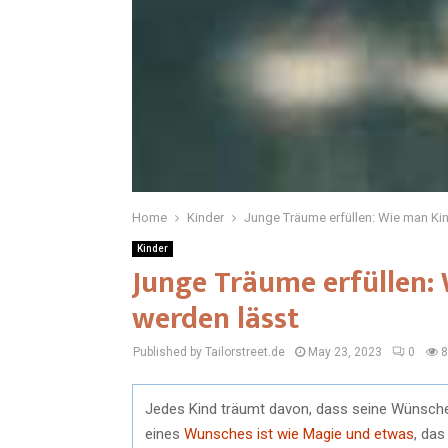
Home
Kinder
Junge Träume erfüllen: Wie man K
Kinder
Junge Träume erfüllen
werden lässt
Published by Tailorstreet.de
May 23, 2023
0
8
Jedes Kind träumt davon, dass seine Wünsche i
eines
Wunsches ist wie Magie und etwas
, das