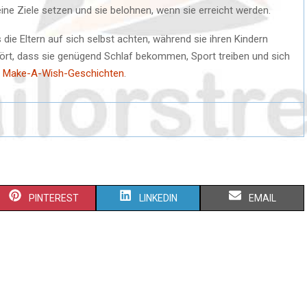
leine Ziele setzen und sie belohnen, wenn sie erreicht werden.
 die Eltern auf sich selbst achten, während sie ihren Kindern
hört, dass sie genügend Schlaf bekommen, Sport treiben und sich
ie Make-A-Wish-Geschichten
.
S
S
S
PINTEREST
LINKEDIN
EMAIL
H
H
H
A
A
A
R
R
R
E
E
E