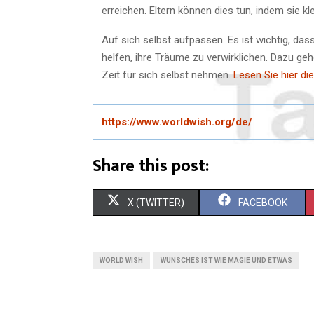
erreichen. Eltern können dies tun, indem sie k
Auf sich selbst aufpassen. Es ist wichtig, dass
helfen, ihre Träume zu verwirklichen. Dazu ge
Zeit für sich selbst nehmen.
Lesen Sie hier d
https://www.worldwish.org/de/
Share this post:
S
S
X (TWITTER)
FACEBOOK
H
H
A
A
WORLD WISH
WUNSCHES IST WIE MAGIE UND ETWAS
R
R
E
E